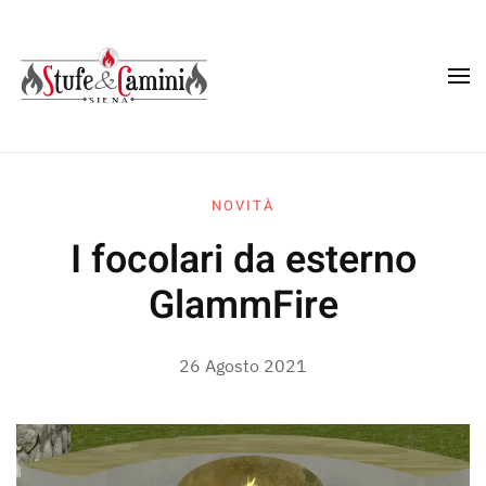
Skip
to
main
content
NOVITÀ
I focolari da esterno
GlammFire
26 Agosto 2021