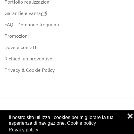
Portfolio realizzazioni
Garanzie e vantaggi
FAQ - Domande frequenti
Promozioni
Dove e contatti
Richiedi un preventivo
Privacy & Cookie Policy
❌
©
2024
Stufe & Camini Siena di Alessandro Forte - P.IVA:
Il nostro sito utilizza i cookies per migliorare la tua
01122950528 - Iscritta al CCIAA di Siena: SI - 122307
esperienza di navigazione.
Cookie policy
Privacy policy