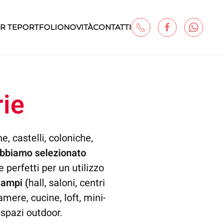
R TE
PORTFOLIO
NOVITÀ
CONTATTI
rie
, castelli, coloniche,
bbiamo selezionato
 perfetti per un utilizzo
 ampi (
hall, saloni, centri
mere, cucine, loft, mini-
i spazi outdoor.