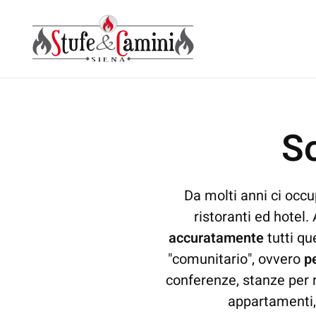
Skip
to
main
content
S
Da molti anni ci occu
ristoranti ed hotel.
accuratamente
tutti qu
"comunitario", ovvero
pe
conferenze, stanze per r
appartamenti, b