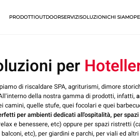
PRODOTTI
OUTDOOR
SERVIZI
SOLUZIONI
CHI SIAMO
PE
oluzioni per
Hotelle
piamo di riscaldare SPA, agriturismi, dimore storiche
 All'interno della nostra gamma di prodotti, infatti,
a
ei camini, quelle stufe, quei focolari e quei barbecue
rfetti per ambienti dedicati all'ospitalità, per spazi
elax e benessere, etc) oppure per spazi ristretti (ca
alconi, etc), per giardini e parchi, per viali ed altr