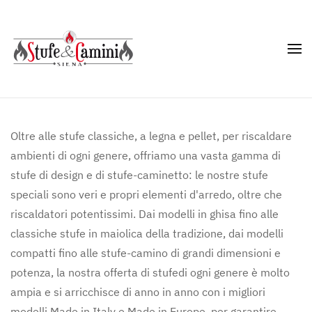
Skip
to
main
content
Oltre alle stufe classiche, a legna e pellet, per riscaldare
ambienti di ogni genere, offriamo una vasta gamma di
stufe di design e di stufe-caminetto: le nostre stufe
speciali sono veri e propri elementi d'arredo, oltre che
riscaldatori potentissimi. Dai modelli in ghisa fino alle
classiche stufe in maiolica della tradizione, dai modelli
compatti fino alle stufe-camino di grandi dimensioni e
potenza, la nostra offerta di stufedi ogni genere è molto
ampia e si arricchisce di anno in anno con i migliori
modelli Made in Italy e Made in Europe, per garantire