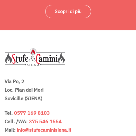
Scopri di più
Via Po, 2
Loc. Pian dei Mori
Sovicille (SIENA)
Tel.
0577 169 8103
Cell. /WA:
375 546 1554
Mail:
info@stufecaminisiena.it