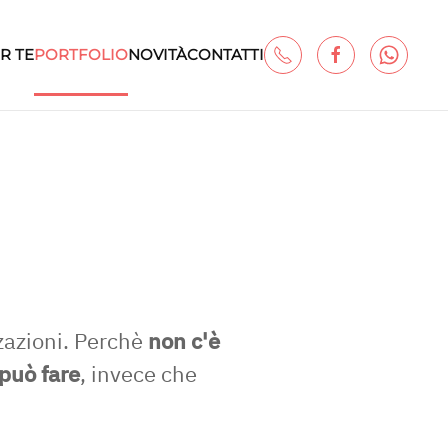
R TE
PORTFOLIO
NOVITÀ
CONTATTI
zzazioni. Perchè
non c'è
 può fare
, invece che