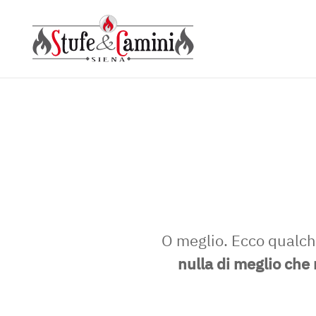
Skip
to
main
content
O meglio. Ecco qualche
nulla di meglio che 