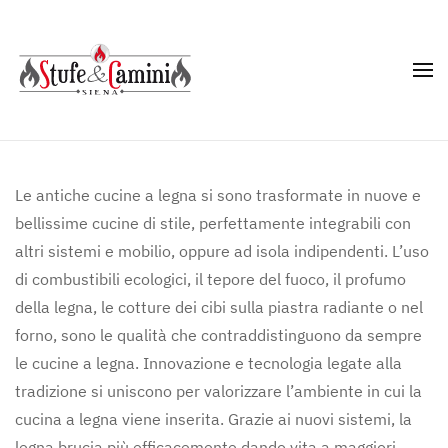
Skip
to
main
content
Le antiche cucine a legna si sono trasformate in nuove e
bellissime cucine di stile, perfettamente integrabili con
altri sistemi e mobilio, oppure ad isola indipendenti. L’uso
di combustibili ecologici, il tepore del fuoco, il profumo
della legna, le cotture dei cibi sulla piastra radiante o nel
forno, sono le qualità che contraddistinguono da sempre
le cucine a legna. Innovazione e tecnologia legate alla
tradizione si uniscono per valorizzare l’ambiente in cui la
cucina a legna viene inserita. Grazie ai nuovi sistemi, la
legna brucia più efficacemente dando vita a maggiori