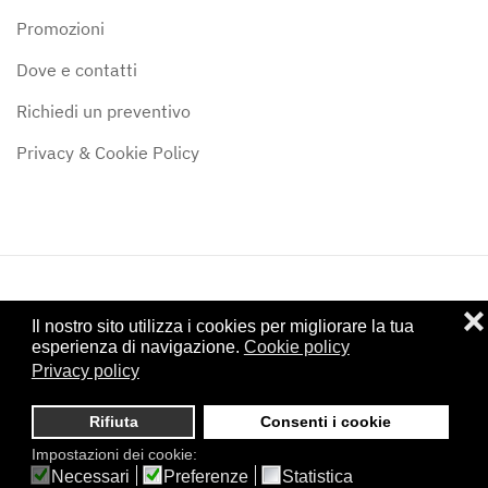
Promozioni
Dove e contatti
Richiedi un preventivo
Privacy & Cookie Policy
❌
©
2024
Stufe & Camini Siena di Alessandro Forte - P.IVA:
Il nostro sito utilizza i cookies per migliorare la tua
01122950528 - Iscritta al CCIAA di Siena: SI - 122307
esperienza di navigazione.
Cookie policy
Privacy policy
Powered by
Studio Hamelin - Grafica & Comunicazione - Firenze
.
Rifiuta
Consenti i cookie
Impostazioni dei cookie:
Necessari
Preferenze
Statistica