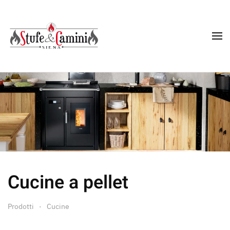
Skip
to
main
content
Cucine a pellet
Prodotti
Cucine