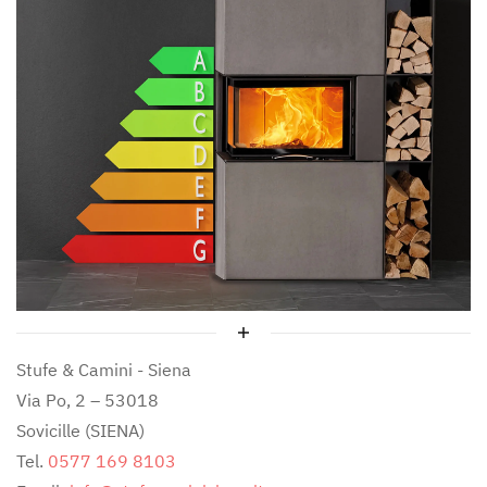
Stufe & Camini - Siena
Via Po, 2 – 53018
Sovicille (SIENA)
Tel.
0577 169 8103