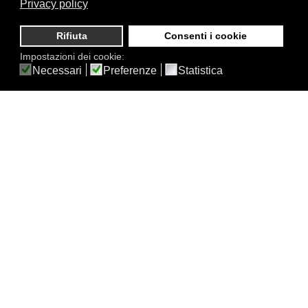
Privacy policy
Rifiuta
Consenti i cookie
Impostazioni dei cookie:
Dopo una lunga e fertilissima decade di
selezione dei
Necessari
Preferenze
Statistica
marchi e dei prodotti
(rigorosamente italiani ed europei),
dopo l'arricchimento dello staff con una sezione dedicata
interamente alla progettazione ed una interamente
dedicata al disbrigo pratiche,
Stufe & Camini è diventata
un'azienda completamente strutturata,
con magazzino,
maestranze interne per muratura ed idraulica, in grado di
installare un ampia gamma di impianti di altissima
qualità, lunga durata e perfetta efficienza, in totale
autonomia. L'offerta di riscaldatori e di servizi si amplia di
anno in anno, così come la zona di operatività (che ora
include l'intera provincia di Siena, la provincia di Grosseto
e parte della provincia fiorentina), con
l'obiettivo di