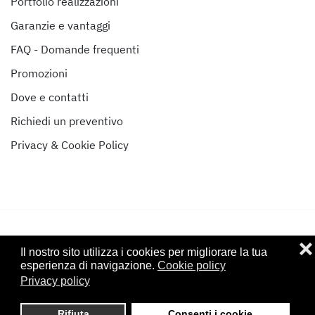
Portfolio realizzazioni
Garanzie e vantaggi
FAQ - Domande frequenti
Promozioni
Dove e contatti
Richiedi un preventivo
Privacy & Cookie Policy
❌
Il nostro sito utilizza i cookies per migliorare la tua
©
2024
Stufe & Camini Siena di Alessandro Forte - P.IVA:
esperienza di navigazione.
Cookie policy
01122950528 - Iscritta al CCIAA di Siena: SI - 122307
Privacy policy
Powered by
Studio Hamelin - Grafica & Comunicazione - Firenze
.
Rifiuta
Consenti i cookie