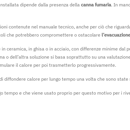
e installata dipende dalla presenza della
canna fumaria
. In manc
ioni contenute nel manuale tecnico, anche per ciò che riguarda l
tacoli che potrebbero compromettere o ostacolare
l’evacuazione
in ceramica, in ghisa o in acciaio, con differenze minime dal pu
na o dell’altra soluzione si basa soprattutto su una valutazion
cumulare il calore per poi trasmetterlo progressivamente.
o di diffondere calore per lungo tempo una volta che sono state
go tempo e che viene usato proprio per questo motivo per i rive