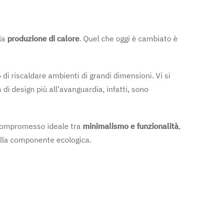
e
 la
produzione di calore
. Quel che oggi è cambiato è
di riscaldare ambienti di grandi dimensioni. Vi si
a di design più all’avanguardia, infatti, sono
il compromesso ideale tra
minimalismo e funzionalità
,
 alla componente ecologica.
na di design