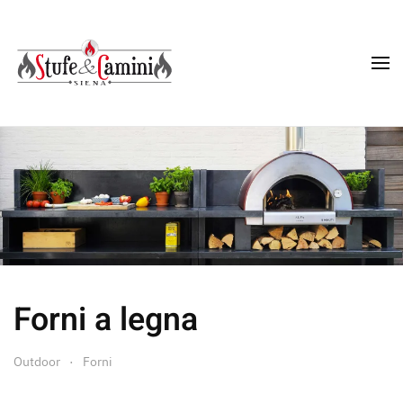
Skip
to
main
content
Forni a legna
Outdoor
Forni