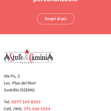
Scopri di più
Via Po, 2
Loc. Pian dei Mori
Sovicille (SIENA)
Tel.
0577 169 8103
Cell. /WA:
375 546 1554