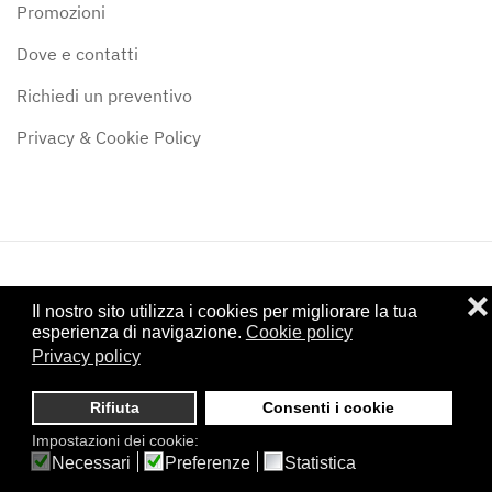
Promozioni
Dove e contatti
Richiedi un preventivo
Privacy & Cookie Policy
❌
©
2024
Stufe & Camini Siena di Alessandro Forte - P.IVA:
Il nostro sito utilizza i cookies per migliorare la tua
01122950528 - Iscritta al CCIAA di Siena: SI - 122307
esperienza di navigazione.
Cookie policy
Privacy policy
Powered by
Studio Hamelin - Grafica & Comunicazione - Firenze
.
Rifiuta
Consenti i cookie
Impostazioni dei cookie:
Necessari
Preferenze
Statistica