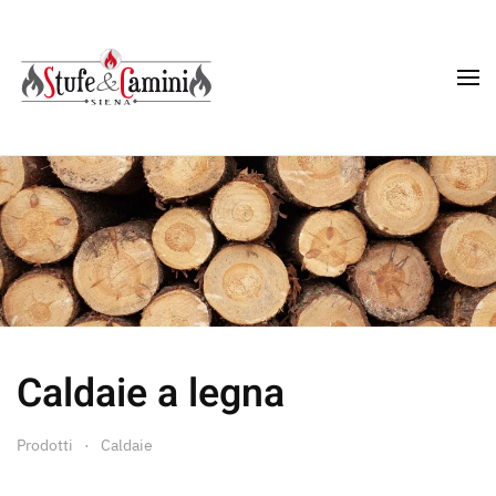
Skip
to
main
content
Caldaie a legna
Prodotti
Caldaie