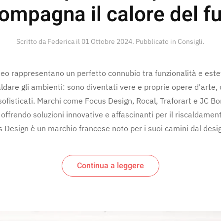
ompagna il calore del f
Scritto da Federica il
01 Ottobre 2024
. Pubblicato in
Consigli
.
eo rappresentano un perfetto connubio tra funzionalità e este
ldare gli ambienti: sono diventati vere e proprie opere d'arte, 
e sofisticati. Marchi come Focus Design, Rocal, Traforart e JC Bor
ffrendo soluzioni innovative e affascinanti per il riscaldame
 Design è un marchio francese noto per i suoi camini dal design
Continua a leggere