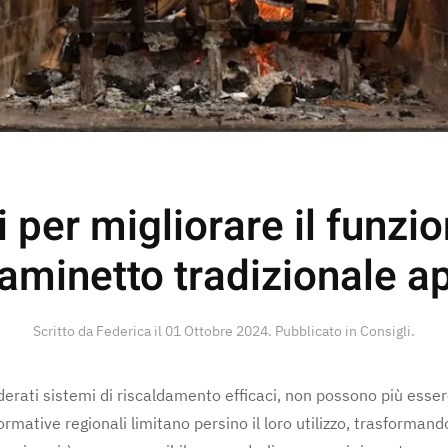
i per migliorare il funz
aminetto tradizionale a
Scritto da Federica il
01 Ottobre 2024
. Pubblicato in
Consigli
.
derati sistemi di riscaldamento efficaci, non possono più essere 
normative regionali limitano persino il loro utilizzo, trasforma